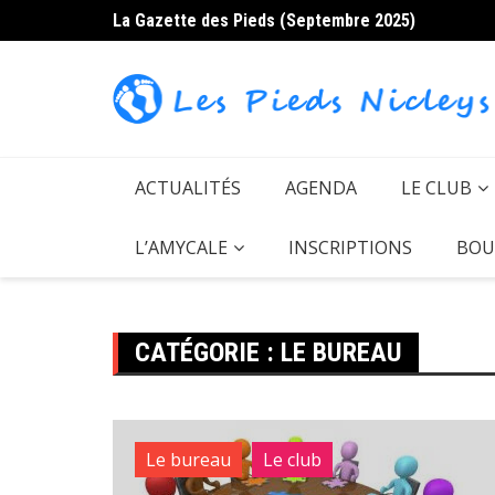
Skip
La Gazette des Pieds (Septembre 2025)
to
content
ACTUALITÉS
AGENDA
LE CLUB
L’AMYCALE
INSCRIPTIONS
BOU
CATÉGORIE :
LE BUREAU
Le bureau
Le club