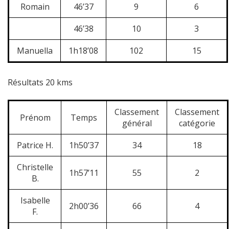
Romain
46’37
9
6
46’38
10
3
Manuella
1h18’08
102
15
Résultats 20 kms
Classement
Classement
Prénom
Temps
général
catégorie
Patrice H.
1h50’37
34
18
Christelle
1h57’11
55
2
B.
Isabelle
2h00’36
66
4
F.