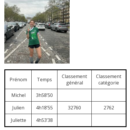
Classement
Classement
Prénom
Temps
général
catégorie
Michel
3h58’50
Julien
4h18’55
32760
2762
Juliette
4h53’38