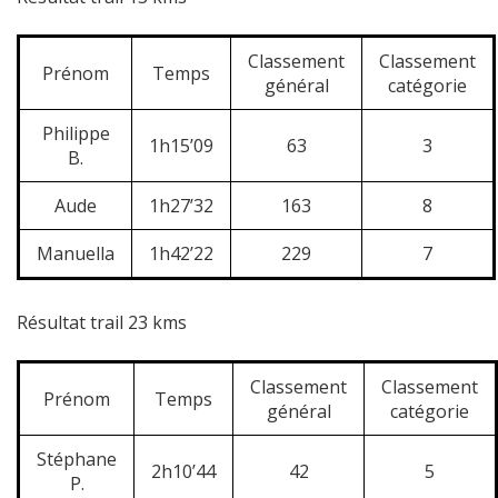
Classement
Classement
Prénom
Temps
général
catégorie
Philippe
1h15’09
63
3
B.
Aude
1h27’32
163
8
Manuella
1h42’22
229
7
Résultat trail 23 kms
Classement
Classement
Prénom
Temps
général
catégorie
Stéphane
2h10’44
42
5
P.