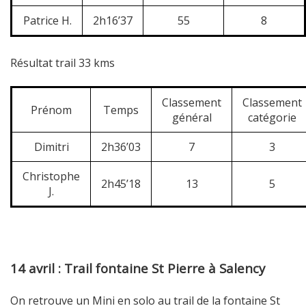
Patrice H.
2h16’37
55
8
Résultat trail 33 kms
Classement
Classement
Prénom
Temps
général
catégorie
Dimitri
2h36’03
7
3
Christophe
2h45’18
13
5
J.
14 avril : Trail fontaine St Pierre à Salency
On retrouve un Mini en solo au trail de la fontaine St