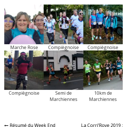
Marche Rose
Compiègnoise
Compiègnoise
Compiègnoise
Semi de
10km de
Marchiennes
Marchiennes
Résumé du Week End
La Corri’Roye 2019 :